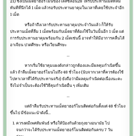
21) ซึ่งเป็นเม็ดยาฮอร์โมนของ เลสซิลอน28 ให้รับประทานเม็ดที่ลืม
ทันทีที่นึกได้ 1 เม็ด แล้วรอรับประทานยาคุมในเวลาที่เคยใช้ประจำอีก
1 เม็ด
หรือถ้าถึงเวลารับประทานยาคุมประจำวันแล้ว ก็ให้รับ
ประทานเม็ดที่ลืม 1 เม็ดพร้อมกับเม็ดยาที่ต้องใช้ในวันนั้นอีก 1 เม็ด แต่
การรับประทานยาคุมพร้อมกัน 2 เม็ดเช่นนี้ อาจทำให้มีอาการคลื่นไส้
อาเจียน ปวดศีรษะ หรือเวียนศีรษะ
…
หากเริ่มใช้ยาคุมแผงดังกล่าวถูกต้องและมีผลคุมกำเนิดขึ้น
แล้ว ถ้าลืมเม็ดยาฮอร์โมนไม่ถึง 48 ชั่วโมง (นับจากเวลาที่ควรต้องใช้
ไปหาเวลาที่ได้รับประทานจริง) ยังถือว่ามีผลคุมกำเนิดต่อเนื่องนะคะ
จึงไม่จำเป็นจะต้องใช้วิธีคุมกำเนิดอื่น ๆ เพิ่มเติม
…
แต่ถ้าลืมรับประทานเม็ดยาฮอร์โมนติดต่อกันตั้งแต่ 48 ชั่วโมง
ขึ้นไป มีข้อแนะนำดังนี้…
ควรงดมีเพศสัมพันธ์ หรือให้ป้องกันด้วยถุงยางอนามัย ไป
จนกว่าจะได้รับประทานเม็ดยาฮอร์โมนติดต่อกันครบ 7 วัน