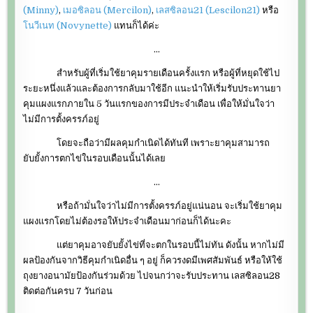
(Minny)
,
เมอซิลอน (Mercilon)
,
เลสซิลอน21 (Lescilon21)
หรือ
โนวีเนท (Novynette)
แทนก็ได้ค่ะ
…
สำหรับผู้ที่เริ่มใช้ยาคุมรายเดือนครั้งแรก หรือผู้ที่หยุดใช้ไป
ระยะหนึ่งแล้วและต้องการกลับมาใช้อีก แนะนำให้เริ่มรับประทานยา
คุมแผงแรกภายใน 5 วันแรกของการมีประจำเดือน เพื่อให้มั่นใจว่า
ไม่มีการตั้งครรภ์อยู่
โดยจะถือว่ามีผลคุมกำเนิดได้ทันที เพราะยาคุมสามารถ
ยับยั้งการตกไข่ในรอบเดือนนั้นได้เลย
…
หรือถ้ามั่นใจว่าไม่มีการตั้งครรภ์อยู่แน่นอน จะเริ่มใช้ยาคุม
แผงแรกโดยไม่ต้องรอให้ประจำเดือนมาก่อนก็ได้นะคะ
แต่ยาคุมอาจยับยั้งไข่ที่จะตกในรอบนี้ไม่ทัน ดังนั้น หากไม่มี
ผลป้องกันจากวิธีคุมกำเนิดอื่น ๆ อยู่ ก็ควรงดมีเพศสัมพันธ์ หรือให้ใช้
ถุงยางอนามัยป้องกันร่วมด้วย ไปจนกว่าจะรับประทาน เลสซิลอน28
ติดต่อกันครบ 7 วันก่อน