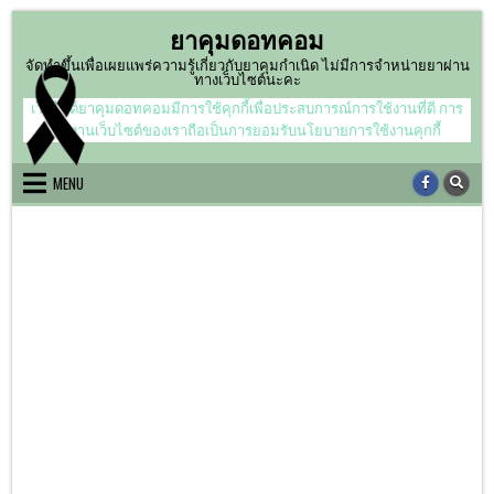
Skip
ยาคุมดอทคอม
to
content
จัดทำขึ้นเพื่อเผยแพร่ความรู้เกี่ยวกับยาคุมกำเนิด ไม่มีการจำหน่ายยาผ่าน
ทางเว็บไซต์นะคะ
เว็บไซต์ยาคุมดอทคอมมีการใช้คุกกี้เพื่อประสบการณ์การใช้งานที่ดี การ
ใช้งานเว็บไซต์ของเราถือเป็นการยอมรับนโยบายการใช้งานคุกกี้
MENU