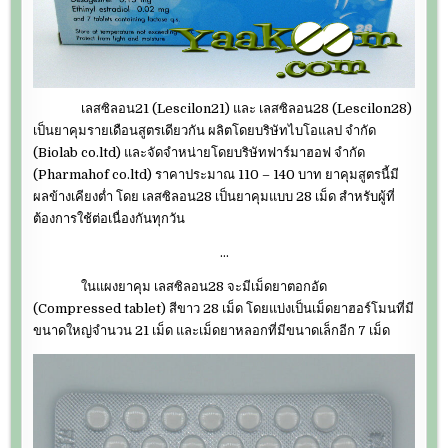
เลสซิลอน21 (Lescilon21) และ เลสซิลอน28 (Lescilon28)
เป็นยาคุมรายเดือนสูตรเดียวกัน ผลิตโดยบริษัทไบโอแลป จำกัด
(Biolab co.ltd) และจัดจำหน่ายโดยบริษัทฟาร์มาฮอฟ จำกัด
(Pharmahof co.ltd) ราคาประมาณ 110 – 140 บาท ยาคุมสูตรนี้มี
ผลข้างเคียงต่ำ โดย เลสซิลอน28 เป็นยาคุมแบบ 28 เม็ด สำหรับผู้ที่
ต้องการใช้ต่อเนื่องกันทุกวัน
…
ในแผงยาคุม เลสซิลอน28 จะมีเม็ดยาตอกอัด
(Compressed tablet) สีขาว 28 เม็ด โดยแบ่งเป็นเม็ดยาฮอร์โมนที่มี
ขนาดใหญ่จำนวน 21 เม็ด และเม็ดยาหลอกที่มีขนาดเล็กอีก 7 เม็ด