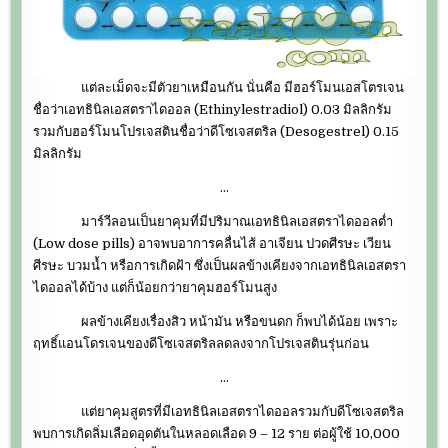
แต่ละเม็ดจะมีตัวยาเหมือนกัน นั่นคือ มีฮอร์โมนเอสโตรเจน
ชื่อว่าเอทธินิลเอสตราไดออล (Ethinylestradiol) 0.03 มิลลิกรัม
รวมกับฮอร์โมนโปรเจสตินชื่อว่าดีโซเจสตริล (Desogestrel) 0.15
มิลลิกรัม
…
มาร์วีลอนเป็นยาคุมที่มีปริมาณเอทธินิลเอสตราไดออลต่ำ
(Low dose pills) อาจพบอาการคลื่นไส้ อาเจียน ปวดศีรษะ เวียน
ศีรษะ บวมน้ำ หรือการเกิดฝ้า ซึ่งเป็นผลข้างเคียงจากเอทธินิลเอสตรา
ไดออลได้บ้าง แต่ก็น้อยกว่ายาคุมฮอร์โมนสูง
ผลข้างเคียงเรื่องสิว หน้ามัน หรือขนดก ก็พบได้น้อย เพราะ
ฤทธิ์แอนโดรเจนของดีโซเจสตริลลดลงจากโปรเจสตินรุ่นก่อน
…
แต่ยาคุมสูตรที่มีเอทธินิลเอสตราไดออลรวมกับดีโซเจสตริล
พบการเกิดลิ่มเลือดอุดตันในหลอดเลือด 9 – 12 ราย ต่อผู้ใช้ 10,000