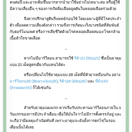
คนต่อปี และอาจเพิ่มขึ้นมากหากนำมาใช้อย่างไม่เหมาะสม หรือผู้ใช้
มีความเสี่ยงอื่น ๆ ของการเกิดลิ่มเลือดอุดตันในหลอดเลือดร่วมด้วย
จึงควรปรึกษาสูตินรีแพทย์ก่อนใช้ โดยเฉพาะผู้ที่มีโรคประจำ
ตัว เพื่อลดความเสี่ยงดังกล่าว รวมถึงการเกิดมะเร็งบางชนิดที่สัมพันธ์
กับฮอร์โมนเพศ หรือการเสียชีวิตด้วยโรคหลอดเลือดสมอง/โรคกล้าม
เนื้อหัวใจขาดเลือด
…
หากไม่มีมาร์วีลอน สามารถใช้
ริต้า21 (Rita21)
ซึ่งเป็นยาคุม
แบบ 21 เม็ดสูตรเดียวกันแทนได้ค่ะ
หรือเปลี่ยนไปใช้ยาคุมแบบ 28 เม็ดที่มีตัวยาเหมือนกัน อย่าง
มาร์วีลอน28 (Marvelon28)
,
ริต้า28 (Rita28)
และ
ฟีมิน30
(Femine30)
ก็ได้เช่นกัน
…
สำหรับยาคุมแผงแรก ควรเริ่มรับประทานมาร์วีลอนภายใน 5
วันแรกของการมีประจำเดือน เพื่อให้มั่นใจว่าไม่มีการตั้งครรภ์อยู่ และ
จะถือว่ามีผลคุมกำเนิดทันที เพราะยาคุมจะยับยั้งการตกไข่ในรอบ
เดือนนั้นได้เลย