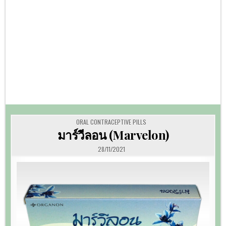
POSTED
ORAL CONTRACEPTIVE PILLS
IN
มาร์วีลอน (Marvelon)
28/11/2021