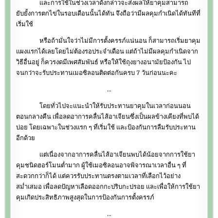
และการใช้ในช่วงเวลาดังกล่าวจะส่งผลให้ยาคุมสามารถ
ยับยั้งการตกไข่ในรอบเดือนนั้นได้ทัน จึงถือว่ามีผลคุมกำเนิดได้ทันทีที่
เริ่มใช้
หรือถ้ามั่นใจว่าไม่มีการตั้งครรภ์แน่นอน ก็สามารถเริ่มยาคุม
แผงแรกได้เลยโดยไม่ต้องรอประจำเดือน แต่ถ้าไม่มีผลคุมกำเนิดจาก
วิธีอื่นอยู่ ก็ควรงดมีเพศสัมพันธ์ หรือให้ใช้ถุงยางอนามัยป้องกัน ไป
จนกว่าจะรับประทานเมอซิลอนติดต่อกันครบ 7 วันก่อนนะคะ
…
โดยทั่วไปจะแนะนำให้รับประทานยาคุมในเวลาก่อนนอน
ตอนกลางคืน เพื่อลดอาการคลื่นไส้อาเจียนซึ่งเป็นผลข้างเคียงที่พบได้
บ่อย โดยเฉพาะในช่วงแรก ๆ ที่เริ่มใช้ และป้องกันการลืมรับประทาน
อีกด้วย
แต่เนื่องจากอาการคลื่นไส้อาเจียนพบได้น้อยจากการใช้ยา
คุมชนิดฮอร์โมนต่ำมาก ผู้ใช้เมอซิลอนอาจพิจารณาเวลาอื่น ๆ ที่
สะดวกกว่าก็ได้ แต่ควรรับประทานตรงตามเวลาที่เลือกไว้อย่าง
สม่ำเสมอ เพื่อลดปัญหาเลือดออกกะปริบกะปรอย และเพื่อให้การใช้ยา
คุมเกิดประสิทธิภาพสูงสุดในการป้องกันการตั้งครรภ์
…