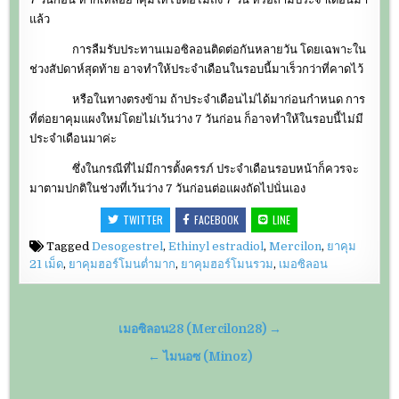
แล้ว
การลืมรับประทานเมอซิลอนติดต่อกันหลายวัน โดยเฉพาะใน
ช่วงสัปดาห์สุดท้าย อาจทำให้ประจำเดือนในรอบนี้มาเร็วกว่าที่คาดไว้
หรือในทางตรงข้าม ถ้าประจำเดือนไม่ได้มาก่อนกำหนด การ
ที่ต่อยาคุมแผงใหม่โดยไม่เว้นว่าง 7 วันก่อน ก็อาจทำให้ในรอบนี้ไม่มี
ประจำเดือนมาค่ะ
ซึ่งในกรณีที่ไม่มีการตั้งครรภ์ ประจำเดือนรอบหน้าก็ควรจะ
มาตามปกติในช่วงที่เว้นว่าง 7 วันก่อนต่อแผงถัดไปนั่นเอง
TWITTER
FACEBOOK
LINE
Tagged
Desogestrel
,
Ethinyl estradiol
,
Mercilon
,
ยาคุม
21 เม็ด
,
ยาคุมฮอร์โมนต่ำมาก
,
ยาคุมฮอร์โมนรวม
,
เมอซิลอน
แนะแนว
เมอซิลอน28 (Mercilon28) →
เรื่อง
← ไมนอซ (Minoz)