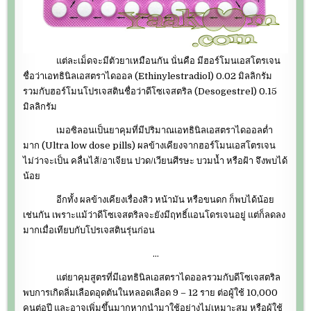
แต่ละเม็ดจะมีตัวยาเหมือนกัน นั่นคือ มีฮอร์โมนเอสโตรเจน
ชื่อว่าเอทธินิลเอสตราไดออล (Ethinylestradiol) 0.02 มิลลิกรัม
รวมกับฮอร์โมนโปรเจสตินชื่อว่าดีโซเจสตริล (Desogestrel) 0.15
มิลลิกรัม
เมอซิลอนเป็นยาคุมที่มีปริมาณเอทธินิลเอสตราไดออลต่ำ
มาก (Ultra low dose pills) ผลข้างเคียงจากฮอร์โมนเอสโตรเจน
ไม่ว่าจะเป็น คลื่นไส้/อาเจียน ปวด/เวียนศีรษะ บวมน้ำ หรือฝ้า จึงพบได้
น้อย
อีกทั้ง ผลข้างเคียงเรื่องสิว หน้ามัน หรือขนดก ก็พบได้น้อย
เช่นกัน เพราะแม้ว่าดีโซเจสตริลจะยังมีฤทธิ์แอนโดรเจนอยู่ แต่ก็ลดลง
มากเมื่อเทียบกับโปรเจสตินรุ่นก่อน
…
แต่ยาคุมสูตรที่มีเอทธินิลเอสตราไดออลรวมกับดีโซเจสตริล
พบการเกิดลิ่มเลือดอุดตันในหลอดเลือด 9 – 12 ราย ต่อผู้ใช้ 10,000
คนต่อปี และอาจเพิ่มขึ้นมากหากนำมาใช้อย่างไม่เหมาะสม หรือผู้ใช้