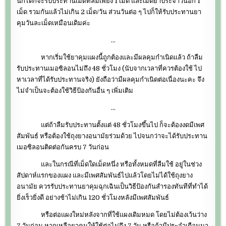
นึกได้ก็จะรับประทานเม็ดที่ลืมเพียง 1 เม็ด และเม็ดยาประจำวันอีก 1
เม็ด รวมกันแล้วไม่เกิน 2 เม็ด/วัน ส่วนวันต่อ ๆ ไปก็ให้รับประทานยา
คุมวันละเม็ดเหมือนเดิมค่ะ
…
หากเริ่มใช้ยาคุมแผงนี้ถูกต้องและมีผลคุมกำเนิดแล้ว ถ้าลืม
รับประทานเมอซิลอนไม่ถึง 48 ชั่วโมง (นับจากเวลาที่ควรต้องใช้ ไป
หาเวลาที่ได้รับประทานจริง) ยังถือว่ามีผลคุมกำเนิดต่อเนื่องนะคะ จึง
ไม่จำเป็นจะต้องใช้วิธีป้องกันอื่น ๆ เพิ่มเติม
…
แต่ถ้าลืมรับประทานตั้งแต่ 48 ชั่วโมงขึ้นไป ก็จะต้องงดมีเพศ
สัมพันธ์ หรือต้องใช้ถุงยางอนามัยร่วมด้วย ไปจนกว่าจะได้รับประทาน
เมอซิลอนติดต่อกันครบ 7 วันก่อน
และในกรณีที่เม็ดใดเม็ดหนึ่ง หรือทั้งหมดที่ลืมใช้ อยู่ในช่วง
สัปดาห์แรกของแผง และมีเพศสัมพันธ์ไปแล้วโดยไม่ได้ใช้ถุงยาง
อนามัย ควรรับประทานยาคุมฉุกเฉินเป็นวิธีป้องกันสำรองทันทีที่ทำได้
ยิ่งเร็วยิ่งดี อย่างช้าไม่เกิน 120 ชั่วโมงหลังมีเพศสัมพันธ์
หรือต่อแผงใหม่หลังจากที่ใช้แผงเดิมหมด โดยไม่ต้องเว้นว่าง
7 วันก่อน หากเหลือยาคุมให้ใช้ต่อไม่ถึง 7 วัน หรือถ้ามีประจำเดือนมา