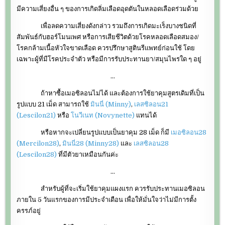
มีความเสี่ยงอื่น ๆ ของการเกิดลิ่มเลือดอุดตันในหลอดเลือดร่วมด้วย
เพื่อลดความเสี่ยงดังกล่าว รวมถึงการเกิดมะเร็งบางชนิดที่
สัมพันธ์กับฮอร์โมนเพศ หรือการเสียชีวิตด้วยโรคหลอดเลือดสมอง/
โรคกล้ามเนื้อหัวใจขาดเลือด ควรปรึกษาสูตินรีแพทย์ก่อนใช้ โดย
เฉพาะผู้ที่มีโรคประจำตัว หรือมีการรับประทานยา/สมุนไพรใด ๆ อยู่
…
ถ้าหาซื้อเมอซิลอนไม่ได้ และต้องการใช้ยาคุมสูตรเดิมที่เป็น
รูปแบบ 21 เม็ด สามารถใช้
มินนี่ (Minny)
,
เลสซิลอน21
(Lescilon21)
หรือ
โนวีเนท (Novynette)
แทนได้
หรือหากจะเปลี่ยนรูปแบบเป็นยาคุม 28 เม็ด ก็มี
เมอซิลอน28
(Mercilon28)
,
มินนี่28 (Minny28)
และ
เลสซิลอน28
(Lescilon28)
ที่มีตัวยาเหมือนกันค่ะ
…
สำหรับผู้ที่จะเริ่มใช้ยาคุมแผงแรก ควรรับประทานเมอซิลอน
ภายใน 5 วันแรกของการมีประจำเดือน เพื่อให้มั่นใจว่าไม่มีการตั้ง
ครรภ์อยู่