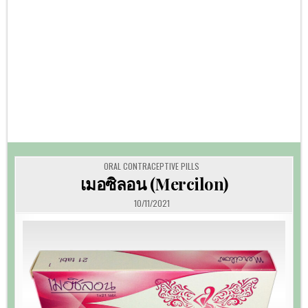
POSTED
ORAL CONTRACEPTIVE PILLS
IN
เมอซิลอน (Mercilon)
10/11/2021