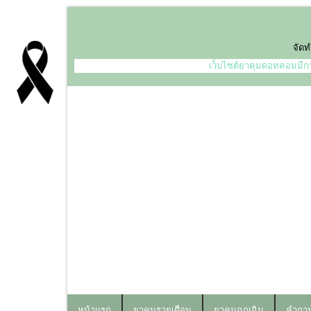
Skip
to
content
จัดท
เว็บไซต์ยาคุมดอทคอมมีการ
หน้าแรก
ยาคุมรายเดือน
ยาคุมฉุกเฉิน
คำถาม