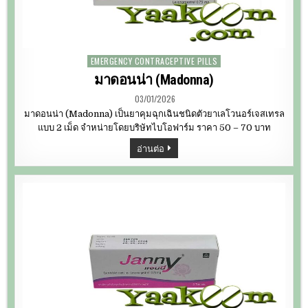
EMERGENCY CONTRACEPTIVE PILLS
Posted
in
มาดอนน่า (Madonna)
03/01/2026
มาดอนน่า (Madonna) เป็นยาคุมฉุกเฉินชนิดตัวยาเลโวนอร์เจสเทรล
แบบ 2 เม็ด จำหน่ายโดยบริษัทไบโอฟาร์ม ราคา 50 – 70 บาท
มา
อ่านต่อ
ดอน
น่า
(MADONNA)