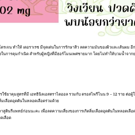
โดรเจน ทำให้ เดอราเรซ มีจุดเด่นในการรักษาสิว ลดความมันของผิวและเส้นผม อีกทั้
นึ่งในการคุมกำเนิด สำหรับผู้หญิงที่มีฮอร์โมนเพศชายมาก โดยไม่ทำให้บวมน้ำจาก
ใช้ยาคุมสูตรที่มี เอทธินิลเอสตราไดออล รวมกับ ดรอสไพรีโนน 9 – 12 ราย ต่อผู้
ดลิ่มเลือดอุดตันในหลอดเลือดร่วมด้วย
ษาสูตินรีแพทย์ก่อนนะคะ เพื่อลดความเสี่ยงของการเกิดลิ่มเลือดอุดตันในหลอดเลือด
ดเลือด