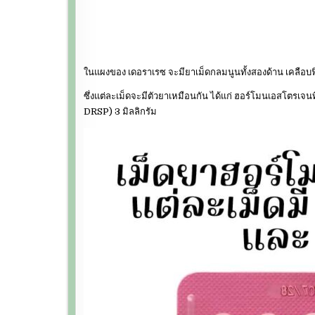
ในแผงของ เดอราเรซ จะมียาเม็ดกลมนูนทั้งสองด้าน เคลือบฟิ
ซึ่งแต่ละเม็ดจะมีตัวยาเหมือนกัน ได้แก่ ฮอร์โมนเอสโตรเจ
DRSP) 3 มิลลิกรัม