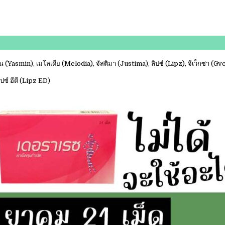
มิน (Yasmin), เมโลเดีย (Melodia), จัสติมา (Justima), ลิปซ์ (Lipz), จีเว็กซ่า 
ปซ์ อีดี (Lipz ED)