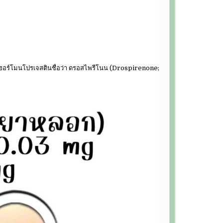
มกับฮอร์โมนโปรเจสตินชื่อว่า ดรอสไพรีโนน (Drospirenone;