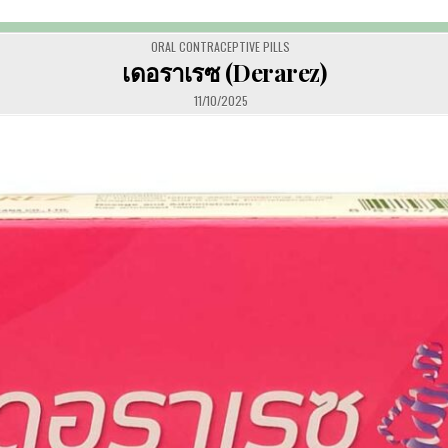
POSTED
ORAL CONTRACEPTIVE PILLS
IN
เดอราเรซ (Derarez)
11/10/2025