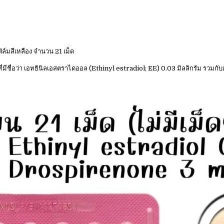
ล์มสีเหลือง จำนวน 21 เม็ด
นที่มีชื่อว่า เอทธินิลเอสตราไดออล (Ethinyl estradiol; EE) 0.03 มิลลิกรัม รว