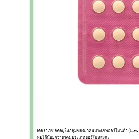
เดอราเรซ จัดอยู่ในกลุ่มของยาคุมประเภทฮอร์โมนต่ำ (Low do
พบได้น้อยกว่ายาคุมประเภทฮอร์โมนสูงค่ะ