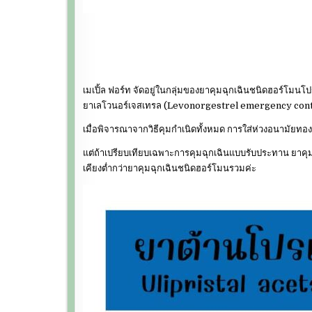
เมเปิ้ล ฟอร์ท จัดอยู่ในกลุ่มของยาคุมฉุกเฉินชนิดฮอร์โม
ยาเลโวนอร์เจสเทรล (Levonorgestrel emergency cont
เมื่อพิจารณาจากวิธีคุมกำเนิดทั้งหมด การใส่ห่วงอนามัยทองแ
แต่ถ้าเปรียบเทียบเฉพาะการคุมฉุกเฉินแบบรับประทาน ยาคุม
เคียงต่ำกว่ายาคุมฉุกเฉินชนิดฮอร์โมนรวมค่ะ