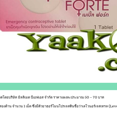
 ผลิตโดยบริษัท มิลลิเมด บีเอฟเอส จำกัด ราคาแผงละประมาณ 50 – 70 บาท
งสองด้าน จำนวน 1 เม็ด ซึ่งมีตัวยาฮอร์โมนโปรเจสตินชื่อว่าเลโวนอร์เจสเทรล (Le