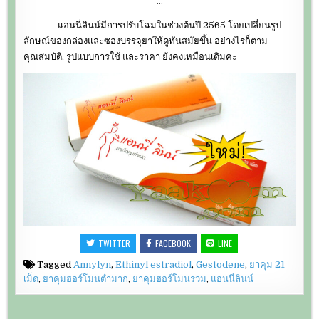
…
แอนนี่ลินน์มีการปรับโฉมในช่วงต้นปี 2565 โดยเปลี่ยนรูป
ลักษณ์ของกล่องและซองบรรจุยาให้ดูทันสมัยขึ้น อย่างไรก็ตาม
คุณสมบัติ, รูปแบบการใช้ และราคา ยังคงเหมือนเดิมค่ะ
TWITTER
FACEBOOK
LINE
Tagged
Annylyn
,
Ethinyl estradiol
,
Gestodene
,
ยาคุม 21
เม็ด
,
ยาคุมฮอร์โมนต่ำมาก
,
ยาคุมฮอร์โมนรวม
,
แอนนี่ลินน์