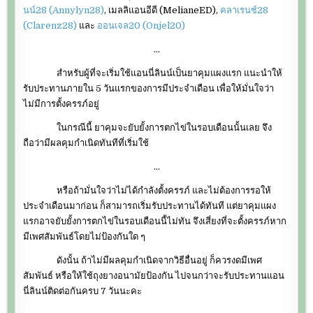
นน์28 (Annylyn28)
, เมลลิแอนอีดี (MelianeED),
คลาเรนซ์28
(Clarenz28)
และ
ออนเจล20 (Onjel20)
…
สำหรับผู้ที่จะเริ่มใช้แอนนี่ลินน์เป็นยาคุมแผงแรก แนะนำให้
รับประทานภายใน 5 วันแรกของการมีประจำเดือน เพื่อให้มั่นใจว่า
ไม่มีการตั้งครรภ์อยู่
ในกรณีนี้ ยาคุมจะยับยั้งการตกไข่ในรอบเดือนนั้นเลย จึง
ถือว่ามีผลคุมกำเนิดทันทีที่เริ่มใช้
…
หรือถ้ามั่นใจว่าไม่ได้กำลังตั้งครรภ์ และไม่ต้องการรอให้
ประจำเดือนมาก่อน ก็สามารถเริ่มรับประทานได้ทันที แต่ยาคุมแผง
แรกอาจยับยั้งการตกไข่ในรอบเดือนนี้ไม่ทัน จึงเสี่ยงที่จะตั้งครรภ์หาก
มีเพศสัมพันธ์โดยไม่ป้องกันใด ๆ
ดังนั้น ถ้าไม่มีผลคุมกำเนิดจากวิธีอื่นอยู่ ก็ควรงดมีเพศ
สัมพันธ์ หรือให้ใช้ถุงยางอนามัยป้องกัน ไปจนกว่าจะรับประทานแอน
นี่ลินน์ติดต่อกันครบ 7 วันนะคะ