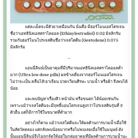
แต่ละเม็ดจะมีตัวยาเหมือนกัน นั่นคือ มีฮอร์โมนเอสโตรเจน
ชื่อว่าเอทธินิลเอสตราไดออล (Ethinylestradiol) 0.02 มิลลิกรัม
รวมกับฮอร์โมนโปรเจสตินชื่อว่าเจสโตดีน (Gestodene) 0.075
มิลลิกรัม
…
แอนนี่ลินน์เป็นยาคุมที่มีปริมาณเอทธินิลเอสตราไดออลต่ำ
มาก (Ultra low dose pills) ผลข้างเคียงจากฮอร์โมนเอสโตรเจน
ไม่ว่าจะเป็น คลื่นไส้/อาเจียน ปวด/เวียนศีรษะ บวมน้ำ หรือฝ้า จึงพบได้
น้อย
และพบปัญหาเรื่องสิว หน้ามัน หรือขนดก ได้น้อยเช่นกัน
เพราะแม้ว่าเจสโตดีนจะมีฤทธิ์แอนโดรเจนสูงกว่าโปรเจสตินรุ่นที่ 3
ตัวอื่น แต่ก็มีการใช้ในขนาดที่ต่ำมาก
อย่างไรก็ตาม แม้ว่าเจสโตดีนจะให้ผลต้านการบวมน้ำเมื่อใช้
ในสัตว์ทดลอง แต่กลับพบน้อยมากหรือไม่พบเลยเมื่อใช้ในมนุษย์ ดัง
นั้นแอนนี่ลินน์จึงไม่ถูกจัดให้อยู่ในกลุ่มยาคุมที่มีผลต้านการบวมน้ำนะ