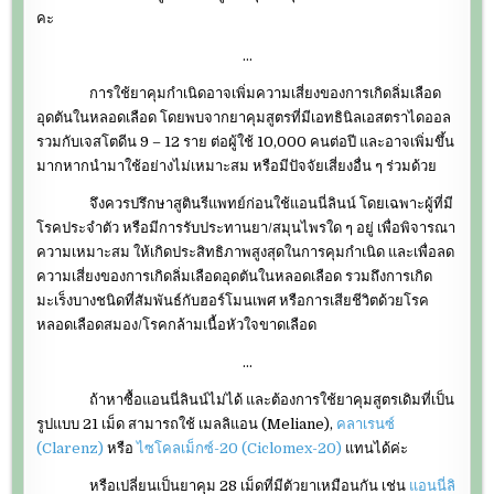
คะ
…
การใช้ยาคุมกำเนิดอาจเพิ่มความเสี่ยงของการเกิดลิ่มเลือด
อุดตันในหลอดเลือด โดยพบจากยาคุมสูตรที่มีเอทธินิลเอสตราไดออล
รวมกับเจสโตดีน 9 – 12 ราย ต่อผู้ใช้ 10,000 คนต่อปี และอาจเพิ่มขึ้น
มากหากนำมาใช้อย่างไม่เหมาะสม หรือมีปัจจัยเสี่ยงอื่น ๆ ร่วมด้วย
จึงควรปรึกษาสูตินรีแพทย์ก่อนใช้แอนนี่ลินน์ โดยเฉพาะผู้ที่มี
โรคประจำตัว หรือมีการรับประทานยา/สมุนไพรใด ๆ อยู่ เพื่อพิจารณา
ความเหมาะสม ให้เกิดประสิทธิภาพสูงสุดในการคุมกำเนิด และเพื่อลด
ความเสี่ยงของการเกิดลิ่มเลือดอุดตันในหลอดเลือด รวมถึงการเกิด
มะเร็งบางชนิดที่สัมพันธ์กับฮอร์โมนเพศ หรือการเสียชีวิตด้วยโรค
หลอดเลือดสมอง/โรคกล้ามเนื้อหัวใจขาดเลือด
…
ถ้าหาซื้อแอนนี่ลินน์ไม่ได้ และต้องการใช้ยาคุมสูตรเดิมที่เป็น
รูปแบบ 21 เม็ด สามารถใช้ เมลลิแอน (Meliane),
คลาเรนซ์
(Clarenz)
หรือ
ไซโคลเม็กซ์-20 (Ciclomex-20)
แทนได้ค่ะ
หรือเปลี่ยนเป็นยาคุม 28 เม็ดที่มีตัวยาเหมือนกัน เช่น
แอนนี่ลิ